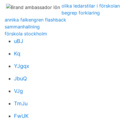
olika ledarstilar i förskolan
begrep forklaring
annika falkengren flashback
sammanhallning
förskola stockholm
uBJ
Kq
YJgqx
JbuQ
VJg
TmJu
FwUK