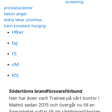
screening
prostatacancer
beton angel
enkla lekar utomhus
barn konstant hungrig
HBwr
bg
tS
oM
khj
Södertörns brandförsvarsförbund
Han har även varit Trainee på vårt kontor i
Malmö sedan 2015 och övergår nu till en
Samarbetet syftar till att räddningstjänsten