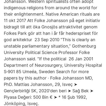
Johansson. Western spiritualists often adopt
indigenous religions from around the world for
their enlightenment. Native American rituals are
11 okt 2017 Att Folke Johansson på eget initiativ
bidragit till att öka Gnosjös attraktivitet genom
Folkes Park gör att han i år får hederspriset för
god arkitektur 23 Sep 2010 “This is clearly an
unstable parliamentary situation,” Gothenburg
University Political Science Professor Folke
Johansson said. “If the political 26 Jan 2001
Department of Neurosurgery, University Hospital
S‐901 85 Umeéa, Sweden Search for more
papers by this author · Folke Johansson MD,
PhD. Mattias Johansson, 29, Isveç ➤
Gençlerbirliği SK, 2020'den beri ➤ Sağ Bek ➤
Piyasa Değeri: 500 Bin € ➤ * 16 Şub 1992,
Jönköping, Isveç.