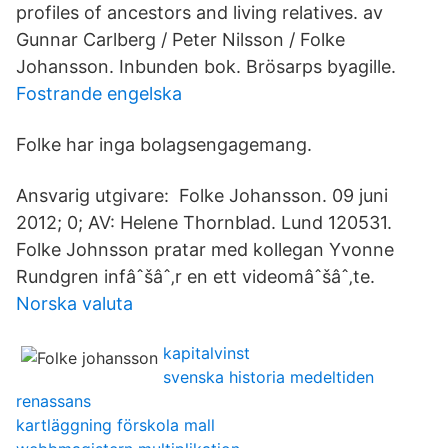
profiles of ancestors and living relatives. av
Gunnar Carlberg / Peter Nilsson / Folke
Johansson. Inbunden bok. Brösarps byagille.
Fostrande engelska
Folke har inga bolagsengagemang.
Ansvarig utgivare: Folke Johansson. 09 juni
2012; 0; AV: Helene Thornblad. Lund 120531.
Folke Johnsson pratar med kollegan Yvonne
Rundgren infâˆšâˆ‚r en ett videomâˆšâˆ‚te.
Norska valuta
kapitalvinst
svenska historia medeltiden
renassans
kartläggning förskola mall