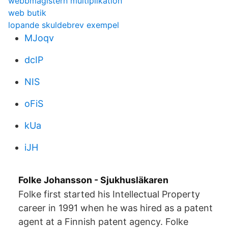
webbmagistern multiplikation
web butik
lopande skuldebrev exempel
MJoqv
dcIP
NIS
oFiS
kUa
iJH
Folke Johansson - Sjukhusläkaren
Folke first started his Intellectual Property
career in 1991 when he was hired as a patent
agent at a Finnish patent agency. Folke