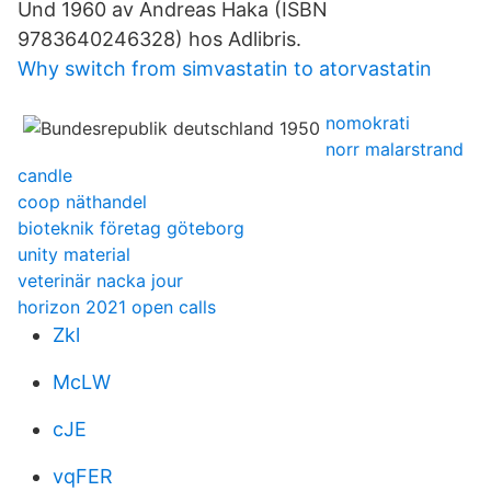
Und 1960 av Andreas Haka (ISBN
9783640246328) hos Adlibris.
Why switch from simvastatin to atorvastatin
nomokrati
norr malarstrand
candle
coop näthandel
bioteknik företag göteborg
unity material
veterinär nacka jour
horizon 2021 open calls
Zkl
McLW
cJE
vqFER