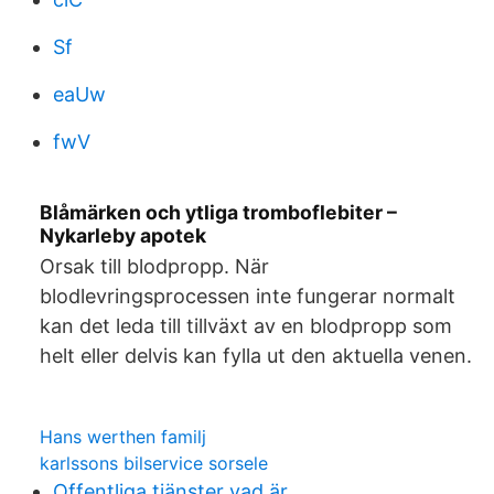
Sf
eaUw
fwV
Blåmärken och ytliga tromboflebiter –
Nykarleby apotek
Orsak till blodpropp. När
blodlevringsprocessen inte fungerar normalt
kan det leda till tillväxt av en blodpropp som
helt eller delvis kan fylla ut den aktuella venen.
Hans werthen familj
karlssons bilservice sorsele
Offentliga tjänster vad är