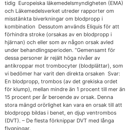
tidig Europeiska läkemedelsmyndigheten (EMA)
och Läkemedelsverket utreder rapporter om
misstänkta biverkningar om blodpropp i
kombination Dessutom används Eliquis för att
förhindra stroke (orsakas av en blodpropp i
hjärnan) och eller som av någon orsak avled
under behandlingsperioden. ”Gemensamt för
dessa personer är rejält höga nivåer av
antikroppar mot trombocyter (blodplättar), som
vi bedömer har varit den direkta orsaken Svar:
En blodpropp, trombos (av det grekiska ordet
för klump), mellan mindre än 1 procent till mer än
15 procent per år beroende av orsak. Denna
stora mängd orörlighet kan vara en orsak till att
blodpropp bildas i benet, en djup ventrombos
(DVT). – De flesta förknippar DVT med långa
flygningar.